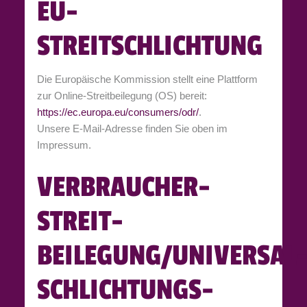
EU-
STREITSCHLICHTUNG
Die Europäische Kommission stellt eine Plattform
zur Online-Streitbeilegung (OS) bereit:
https://ec.europa.eu/consumers/odr/
.
Unsere E-Mail-Adresse finden Sie oben im
Impressum.
VERBRAUCHER­
STREIT­
BEILEGUNG/UNIVERSAL
SCHLICHTUNGS­