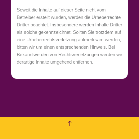
Soweit die Inhalte auf dieser Seite nicht vom
Betreiber erstellt wurden, werden die Urheberrechte
Dritter beachtet. Insbesondere werden Inhalte Dritter
als solche gekennzeichnet. Sollten Sie trotzdem auf
eine Urheberrechtsverletzung aufmerksam werden,
bitten wir um einen entsprechenden Hinweis. Bei
Bekanntwerden von Rechtsverletzungen werden wir
derartige Inhalte umgehend entfernen.
empty