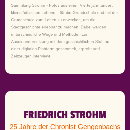
Sammlung Strohm - Fotos aus einen Vierteljahrhundert
kleinstädtischen Lebens – für die Grundschule und mit der
Grundschule zum Leben zu erwecken, um die
Stadtgeschichte erlebbar zu machen. Dabei werden
unterschiedliche Wege und Methoden zur
Auseinandersetzung mit dem geschichtlichen Stoff auf
einer digitalen Plattform gesammelt, erprobt und
Zeitzeugen interviewt.
FRIEDRICH STROHM
25 Jahre der Chronist Gengenbachs