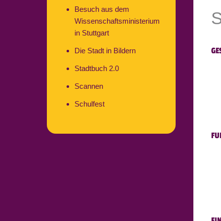
Besuch aus dem
S
Wissenschaftsministerium
in Stuttgart
GE
Die Stadt in Bildern
Stadtbuch 2.0
Scannen
Schulfest
FU
EI