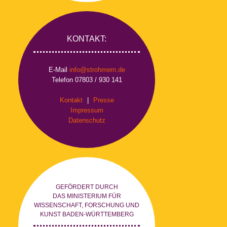
KONTAKT:
E-Mail
info@strohmern.de
Telefon 07803 / 930 141
Kontakt
|
Presse
Impressum
Datenschutz
GEFÖRDERT DURCH
DAS MINISTERIUM FÜR
WISSENSCHAFT, FORSCHUNG UND
KUNST BADEN-WÜRTTEMBERG